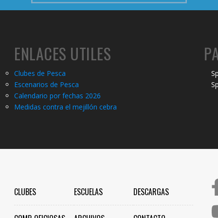
ENLACES UTILES
P
Clubes de Pesca
Sp
Escenarios de Pesca
Sp
Calendario por fechas 2026
Medidas contra el mejillón cebra
CLUBES
ESCUELAS
DESCARGAS