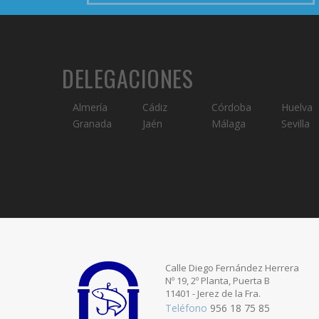
DELEGACIONES
Almería
Cádiz
Córdoba
Huelva
Granada
Jaén
Málaga
Sevilla
Calle Diego Fernández Herrera
Nº 19, 2º Planta, Puerta B
11401 - Jerez de la Fra.
Teléfono
956 18 75 85