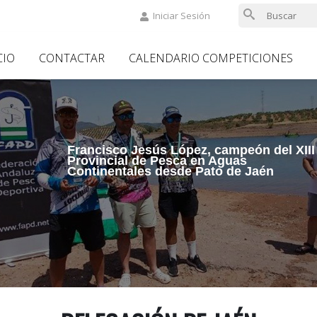
Iniciar Sesión
in
CIO
CONTACTAR
CALENDARIO COMPETICIONES
vigation
Francisco Jesús López, campeón del XIII
Provincial de Pesca en Aguas
Continentales desde Pato de Jaén